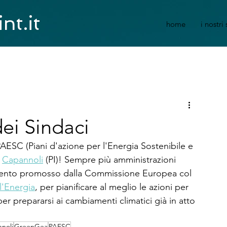
nt.it
home
i nostri 
dei Sindaci
AESC (Piani d'azione per l'Energia Sostenibile e 
 
Capannoli
 (PI)! Sempre più amministrazioni 
umento promosso dalla Commissione Europea col 
 l'Energia
, per pianificare al meglio le azioni per 
per prepararsi ai cambiamenti climatici già in atto 
noli
GreenGea
PAESC