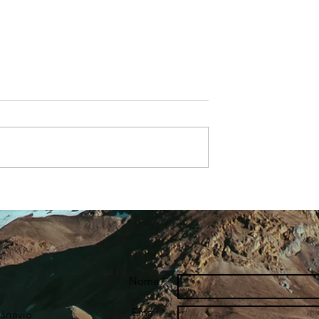
ova il PAESC
Avviato il PAESC di Cecina
Nome *
Email *
Sanavio