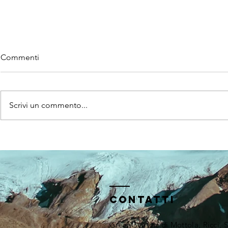
Commenti
Scrivi un commento...
Pistoia appr
Online il nuovo sito di
GreenGea
Contatti
GreenGea snc di Mottola, Ricci, 