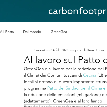
carbonfootpri
All Posts
Dal mondo
GreenGea
GreenGea
14 feb 2022
Tempo di lettura: 1 min
Al lavoro sul Patto 
GreenGea è al lavoro per la redazione dei P
il Clima) dei Comuni toscani di 
Cecina
 (LI) e
locali si dotano di questo importante str
programma 
Patto dei Sindaci per il Clima e
la riduzione delle emissioni (mitigazione) e 
(adattamento): GreenGea è al loro fianco!
Patto dei Sindaci
mitigazione
adattamento
Cecina
Capan